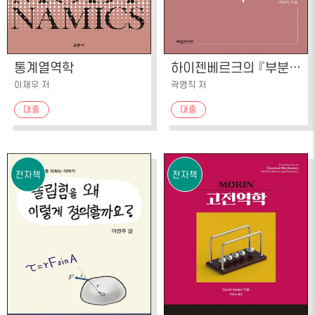
통계열역학
하이젠베르크의 『부분과 전체』 읽기
이재우 저
곽영직 저
대출
대출
전자책
전자책