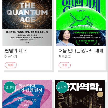
퀀텀의 시대
처음 만나는 양자의 세계
이순칠 저
채은미 저
대출
대출
전자책
전자책