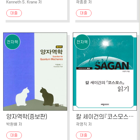
Kenneth S. Krane 저
곽종훈 저
대출
대출
전자책
전자책
양자역학(증보판)
칼 세이건의『코스모스』읽기
박환배 저
곽영직 저
대출
대출