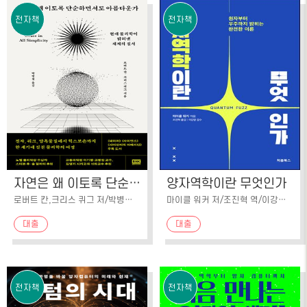
전자책
전자책
자연은 왜 이토록 단순하면서도 아름다운가
양자역학이란 무엇인가
로버트 칸,크리스 퀴그 저/박병철 역
마이클 워커 저/조진혁 역/이강영 감수
대출
대출
전자책
전자책