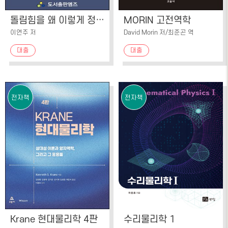
돌림힘을 왜 이렇게 정의할까요?
MORIN 고전역학
이연주 저
David Morin 저/최준곤 역
대출
대출
전자책
전자책
Krane 현대물리학 4판
수리물리학 1