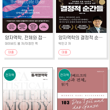
양자역학, 전체와 접힌 질서
양자역학의 결정적 순간들
데이비드 봄 저/이정민 역
박인규 저
대출
대출
전자책
전자책