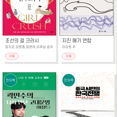
조선의 걸 크러시
지진 메기 연합
임치균,강문종,임현아,이후남 공저
이강원 저
대출
대출
전자책
전자책