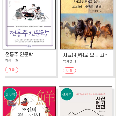
전통주 인문학
사료(史料)로 보는 고려와 거란의 전쟁
김상보 저
박계형 저
대출
대출
전자책
전자책