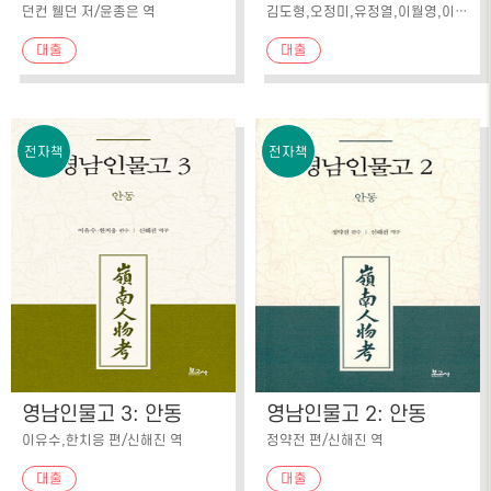
던컨 웰던 저/윤종은 역
김도형,오정미,유정열,이월영,이정훈,김강현,김윤구,손나윤,조상래,조성민 저
대출
대출
전자책
전자책
영남인물고 3: 안동
영남인물고 2: 안동
이유수,한치응 편/신해진 역
정약전 편/신해진 역
대출
대출