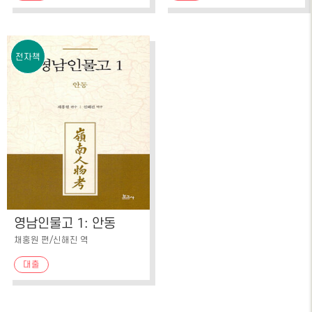
전자책
영남인물고 1: 안동
채홍원 편/신해진 역
대출