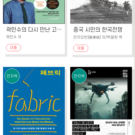
곽민수의 다시 만난 고대문명(이집트)
중국 시민의 한국전쟁
곽민수 저
천자오빈(陳肇斌) 저/박철현 역
대출
대출
전자책
전자책