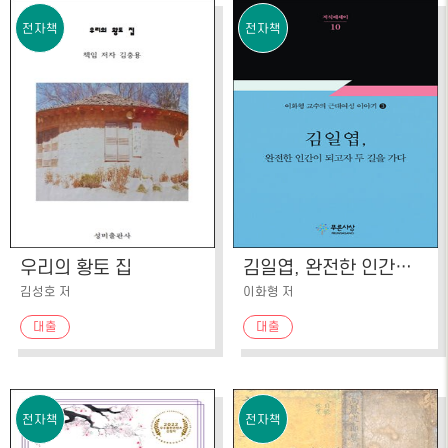
전자책
전자책
우리의 황토 집
김일엽, 완전한 인간이 되고자 두 길을 가다
김성호 저
이화형 저
대출
대출
전자책
전자책